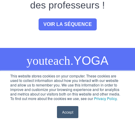
des professeurs !
VOIR LA SÉQUENCE
youteach
.YOGA
This website stores cookies on your computer. These cookies are
used to collect information about how you interact with our website
and allow us to remember you. We use this information in order to
© 2024
Tous droits réservés
improve and customize your browsing experience and for analytics
and metrics about our visitors both on this website and other media.
To find out more about the cookies we use, see our
Privacy Policy
.
Accept
Mentions Légales
-
Politique de Confidentialité